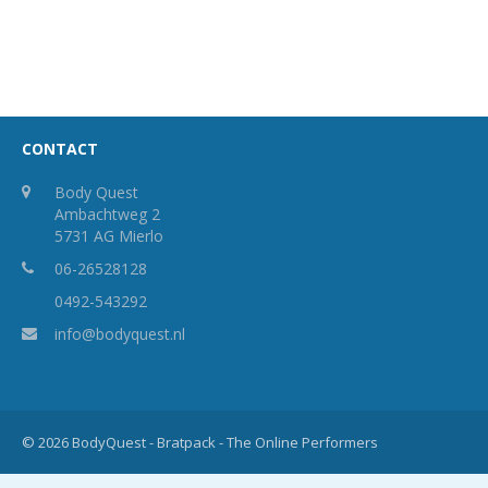
CONTACT
Body Quest
Ambachtweg 2
5731 AG Mierlo
06-26528128
0492-543292
info@bodyquest.nl
© 2026 BodyQuest -
Bratpack - The Online Performers