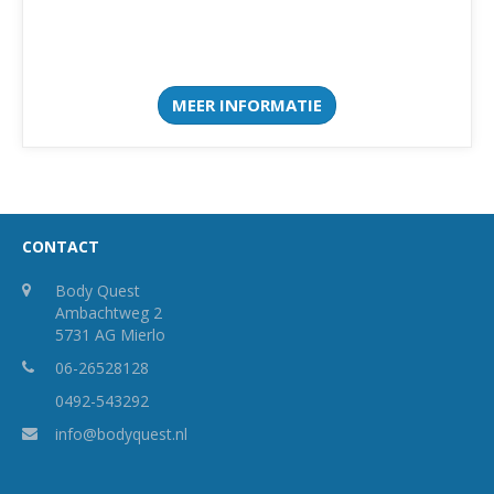
MEER INFORMATIE
CONTACT
Body Quest
Ambachtweg 2
5731 AG Mierlo
06-26528128
0492-543292
info@bodyquest.nl