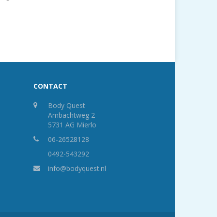
CONTACT
Body Quest
Ambachtweg 2
5731 AG Mierlo
06-26528128
0492-543292
info@bodyquest.nl