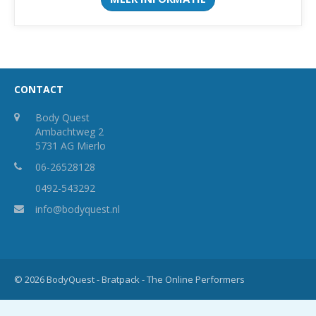
CONTACT
Body Quest
Ambachtweg 2
5731 AG Mierlo
06-26528128
0492-543292
info@bodyquest.nl
© 2026 BodyQuest -
Bratpack - The Online Performers