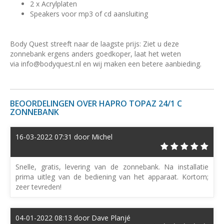
2 x Acrylplaten
Speakers voor mp3 of cd aansluiting
Body Quest streeft naar de laagste prijs: Ziet u deze
zonnebank ergens anders goedkoper, laat het weten
via
info@bodyquest.nl
en wij maken een betere aanbieding.
BEOORDELINGEN OVER HAPRO TOPAZ 24/1 C
ZONNEBANK
16-03-2022 07:31 door Michel
Snelle, gratis, levering van de zonnebank. Na installatie
prima uitleg van de bediening van het apparaat. Kortom;
zeer tevreden!
04-01-2022 08:13 door Dave Planjé