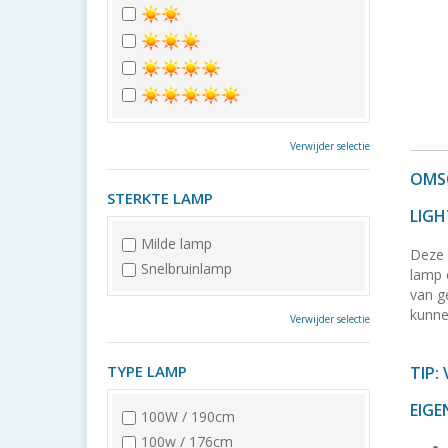
Verwijder selectie
OMSC
STERKTE LAMP
LIG
Milde lamp
Deze 
Snelbruinlamp
lamp 
van g
kunne
Verwijder selectie
TYPE LAMP
TIP:
EIGE
100W / 190cm
100w / 176cm