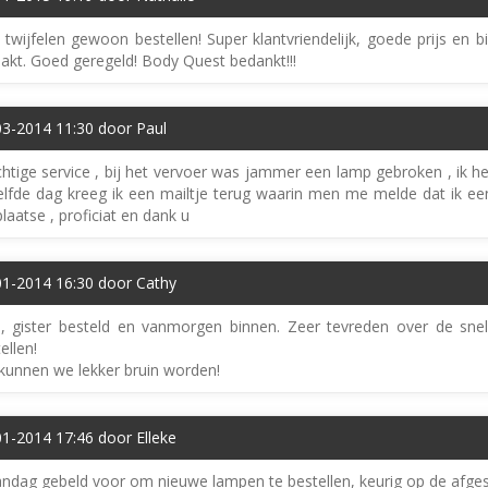
 twijfelen gewoon bestellen! Super klantvriendelijk, goede prijs en 
akt. Goed geregeld! Body Quest bedankt!!!
03-2014 11:30 door Paul
htige service , bij het vervoer was jammer een lamp gebroken , ik he
elfde dag kreeg ik een mailtje terug waarin men me melde dat ik ee
plaatse , proficiat en dank u
01-2014 16:30 door Cathy
, gister besteld en vanmorgen binnen. Zeer tevreden over de snel
ellen!
kunnen we lekker bruin worden!
1-2014 17:46 door Elleke
dag gebeld voor om nieuwe lampen te bestellen, keurig op de afges