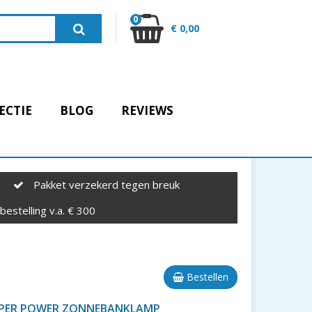
0
€ 0,00
ECTIE
BLOG
REVIEWS
Pakket verzekerd tegen breuk
estelling v.a. € 300
Bestellen
UPER POWER ZONNEBANKLAMP