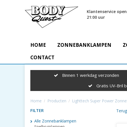
Klantenservice open
21:00 uur
HOME
ZONNEBANKLAMPEN
Z
CONTACT
Binnen 1 werkdag verzonden
Gratis UV-Bril bi
Home
Producten
Lighttech Super Power Zonn
FILTER
Terug
Alle Zonnebanklampen
Snelbruinlampen