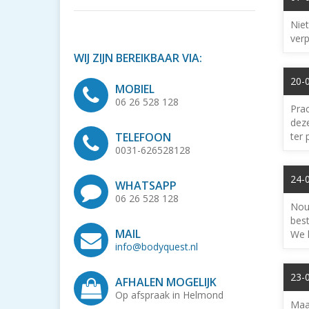
Niet
verp
WIJ ZIJN BEREIKBAAR VIA:
20-
MOBIEL
06 26 528 128
Prac
dez
ter 
TELEFOON
0031-626528128
24-
WHATSAPP
06 26 528 128
Nou
best
MAIL
We 
info@bodyquest.nl
23-0
AFHALEN MOGELIJK
Op afspraak in Helmond
Maan