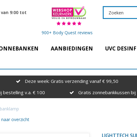
 van 9:00 tot
900+ Body Quest reviews
ONNEBANKEN
AANBIEDINGEN
UVC DESINF
Deze week: Gratis verzending vanaf € 99,50
j bestelling v.a. € 100
Gratis zonnebankkussen bij b
ebanklamp
 naar overzicht
LIGHTTECH S