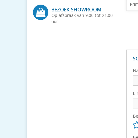
Prim
BEZOEK SHOWROOM
Op afspraak van 9.00 tot 21.00
uur
S
N
E-
Be
Be