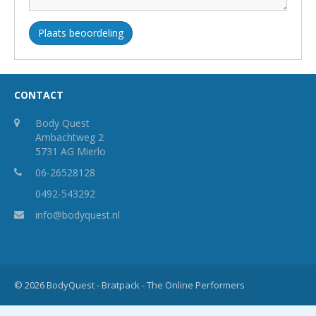
Plaats beoordeling
CONTACT
Body Quest
Ambachtweg 2
5731 AG Mierlo
06-26528128
0492-543292
info@bodyquest.nl
© 2026 BodyQuest -
Bratpack - The Online Performers