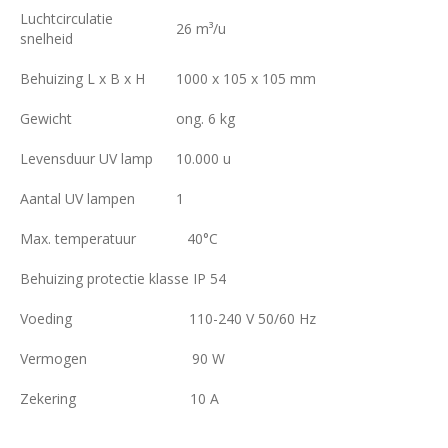
Luchtcirculatie
26 m³/u
snelheid
Behuizing L x B x H
1000 x 105 x 105 mm
Gewicht
ong. 6 kg
Levensduur UV lamp
10.000 u
Aantal UV lampen
1
Max. temperatuur
40°C
Behuizing protectie klasse IP 54
Voeding
110-240 V 50/60 Hz
Vermogen
90 W
Zekering
10 A