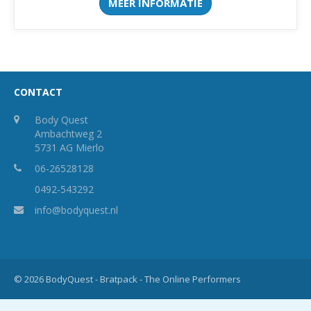
MEER INFORMATIE
CONTACT
Body Quest
Ambachtweg 2
5731 AG Mierlo
06-26528128
0492-543292
info@bodyquest.nl
© 2026 BodyQuest -
Bratpack - The Online Performers