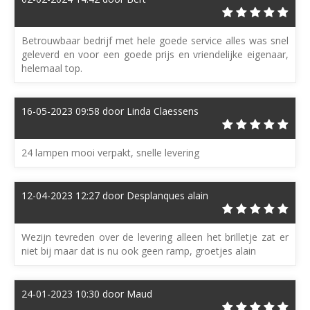
Betrouwbaar bedrijf met hele goede service alles was snel
geleverd en voor een goede prijs en vriendelijke eigenaar,
helemaal top.
16-05-2023 09:58 door Linda Claessens
24 lampen mooi verpakt, snelle levering
12-04-2023 12:27 door Desplanques alain
Wezijn tevreden over de levering alleen het brilletje zat er
niet bij maar dat is nu ook geen ramp, groetjes alain
24-01-2023 10:30 door Maud