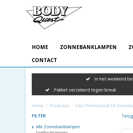
HOME
ZONNEBANKLAMPEN
Z
CONTACT
In het weekend be
Pakket verzekerd tegen breuk
Home
Producten
Cleo Professional-SR Zonne
FILTER
Terug
Alle Zonnebanklampen
Snelbruinlampen