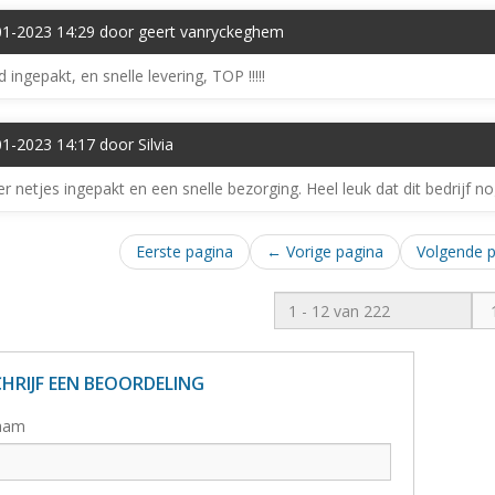
01-2023 14:29 door geert vanryckeghem
 ingepakt, en snelle levering, TOP !!!!!
1-2023 14:17 door Silvia
r netjes ingepakt en een snelle bezorging. Heel leuk dat dit bedrijf no
Eerste pagina
← Vorige pagina
Volgende 
CHRIJF EEN BEOORDELING
aam