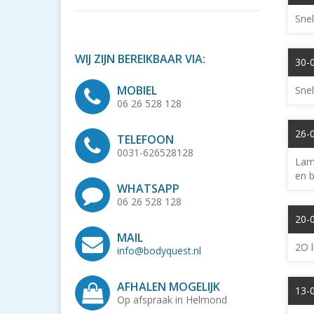
Snel
WIJ ZIJN BEREIKBAAR VIA:
30-
MOBIEL
Snel
06 26 528 128
26-
TELEFOON
0031-626528128
Lamp
en 
WHATSAPP
06 26 528 128
20-0
MAIL
2O l
info@bodyquest.nl
AFHALEN MOGELIJK
13-0
Op afspraak in Helmond