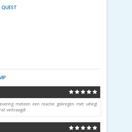
Y QUEST
AMP
levering meteen een reactie gekregen met uitleg!
nst vertraagd!