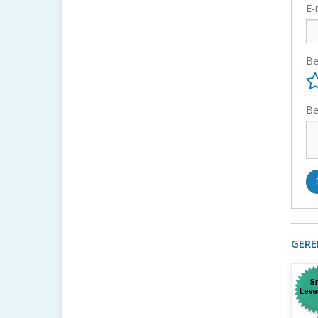
E-
Be
Be
GERE