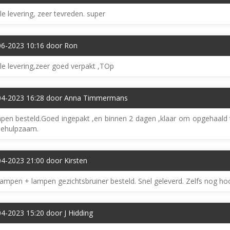
le levering, zeer tevreden. super
06-2023 10:16 door Ron
le levering,zeer goed verpakt ,TOp
04-2023 16:28 door Anna Timmermans
en besteld.Goed ingepakt ,en binnen 2 dagen ,klaar om opgehaald t
behulpzaam.
4-2023 21:00 door Kirsten
ampen + lampen gezichtsbruiner besteld. Snel geleverd. Zelfs nog ho
4-2023 15:20 door J Hidding