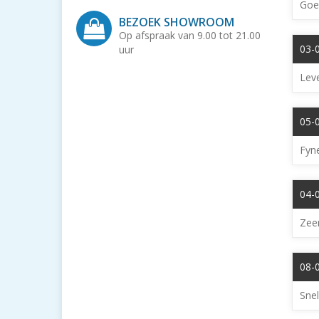
Goed
BEZOEK SHOWROOM
Op afspraak van 9.00 tot 21.00
03-
uur
Leve
05-
Fyn
04-
Zeer
08-
Snel