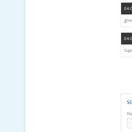
04-
goed
04-0
Supe
S
N