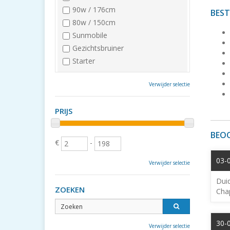
90w / 176cm
BEST
80w / 150cm
Sunmobile
Gezichtsbruiner
Starter
Verwijder selectie
PRIJS
BEOO
€
-
03-
Verwijder selectie
Dui
ZOEKEN
Chap
30-
Verwijder selectie