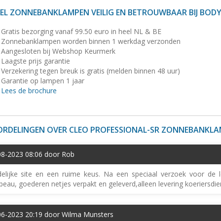
EL ZONNEBANKLAMPEN VEILIG EN BETROUWBAAR BIJ BOD
Gratis bezorging vanaf 99.50 euro in heel NL & BE
Zonnebanklampen worden binnen 1 werkdag verzonden
Aangesloten bij Webshop Keurmerk
Laagste prijs garantie
Verzekering tegen breuk is gratis (melden binnen 48 uur)
Garantie op lampen 1 jaar
Lees de brochure
RDELINGEN OVER CLEO PROFESSIONAL-SR ZONNEBANKL
08-2023 08:06 door Rob
delijke site en een ruime keus. Na een speciaal verzoek voor de 
eau, goederen netjes verpakt en geleverd,alleen levering koeriersdie
06-2023 20:19 door Wilma Munsters